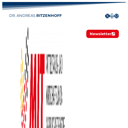
X
LinkedIn
E-Mail
DR. ANDREAS
RITZENHOFF
Newsletter